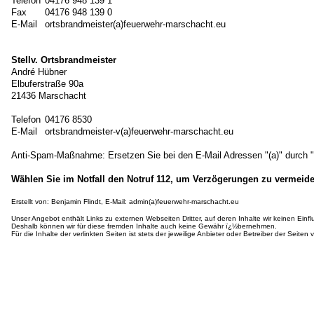
Telefon
04176 948 139 1
Fax
04176 948 139 0
E-Mail
ortsbrandmeister(a)feuerwehr-marschacht.eu
Stellv. Ortsbrandmeister
André Hübner
Elbuferstraße 90a
21436 Marschacht
Telefon
04176 8530
E-Mail
ortsbrandmeister-v(a)feuerwehr-marschacht.eu
Anti-Spam-Maßnahme: Ersetzen Sie bei den E-Mail Adressen "(a)" durch 
Wählen Sie im Notfall den Notruf 112, um Verzögerungen zu vermeide
Erstellt von
: Benjamin Flindt, E-Mail: admin(a)feuerwehr-marschacht.eu
Unser Angebot enthält Links zu externen Webseiten Dritter, auf deren Inhalte wir keinen Einf
Deshalb können wir für diese fremden Inhalte auch keine Gewähr ï¿½bernehmen.
Für die Inhalte der verlinkten Seiten ist stets der jeweilige Anbieter oder Betreiber der Seiten v